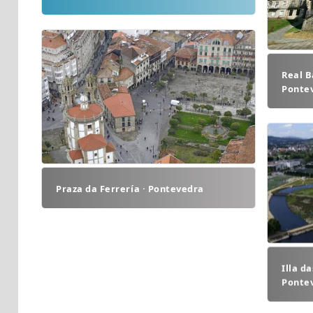
Real B
Ponte
Praza da Ferrería · Pontevedra
Illa d
Ponte