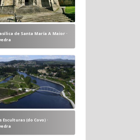
asílica de Santa María A Maior ·
vedra
as Esculturas (do Covo) ·
vedra