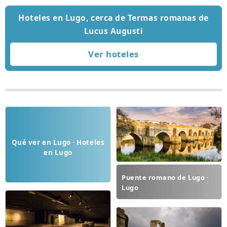
Hoteles en Lugo, cerca de Termas romanas de
Lucus Augusti
Qué ver en Lugo · Hoteles
en Lugo
Puente romano de Lugo ·
Lugo