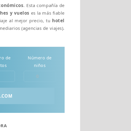
económicos
. Esta compañía de
ches y vuelos
es la más fiable
iaje al mejor precio, tu
hotel
mediarios (agencias de viajes).
ro de
Número de
tos
niños
DRA