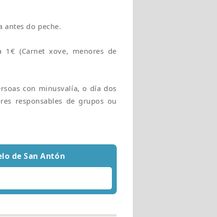
a antes do peche.
da 1€ (Carnet xove, menores de
persoas con minusvalía, o día dos
ores responsables de grupos ou
elo de San Antón