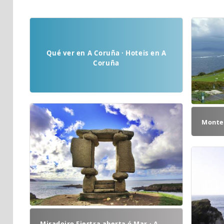
Qué ver en A Coruña · Hoteis en A
Coruña
Monte 
Miradoiro Fiestra aberta ó Mar · A