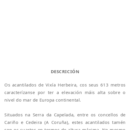
DESCRICIÓN
Os acantilados de Vixía Herbeira, cos seus 613 metros
caracterízanse por ter a elevación máis alta sobre o
nivel do mar de Europa continental.
Situados na Serra da Capelada, entre os concellos de
Cariño e Cedeira (A Coruña), estes acantilados tamén
son os cuartos en termos de altura máxima. No mesmo