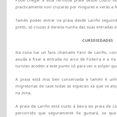
Pode chegar a esta fermosa praia desde Louro s
practicamente non cruzarás por ningures e verás a 
Tamén podes entrar na praia desde Lariño seguin
preto, só cruzas á dereita nunha das súas entradas e
CURIOSIDADES
Na zona hai un faro chamado Faro de Lariño, con
axuda a fixar a entrada no arco de Fisterra e a rí
turistas acoden a este punto só para ver o solpor q
A praia está moi ben conservada e tamén é unh
migratorias de case todas as especies xa que se at
na zona.
A praia de Lariño está xusto á beira da praia de 
percorrido que seguramente lle gustará, xa que