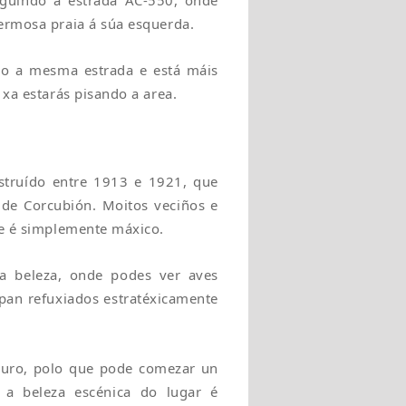
eguindo a estrada AC-550, onde
fermosa praia á súa esquerda.
do a mesma estrada e está máis
 xa estarás pisando a area.
struído entre 1913 e 1921, que
a de Corcubión. Moitos veciños e
ue é simplemente máxico.
a beleza, onde podes ver aves
opan refuxiados estratéxicamente
Louro, polo que pode comezar un
 a beleza escénica do lugar é