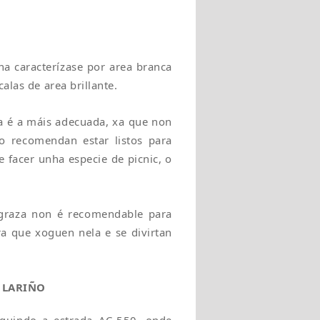
na caracterízase por area branca
alas de area brillante.
ta é a máis adecuada, xa que non
io recomendan estar listos para
e facer unha especie de picnic, o
sgraza non é recomendable para
ra que xoguen nela e se divirtan
 LARIÑO