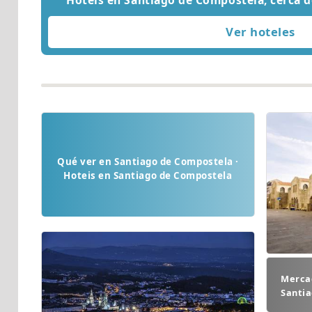
Hoteis en Santiago de Compostela, cerca d
Qué ver en Santiago de Compostela ·
Hoteis en Santiago de Compostela
Mercad
Santi