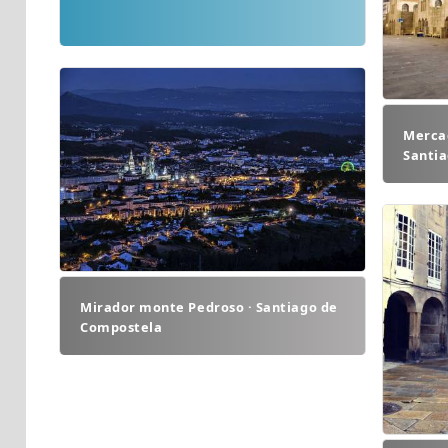
Mercad
Santi
Mirador monte Pedroso · Santiago de
Compostela