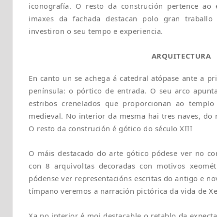
iconografía. O resto da construción pertence ao e
imaxes da fachada destacan polo gran traballo
investiron o seu tempo e experiencia.
ARQUITECTURA
En canto un se achega á catedral atópase ante a pr
península: o pórtico de entrada. O seu arco apunta
estribos crenelados que proporcionan ao templo o
medieval. No interior da mesma hai tres naves, do 
O resto da construción é gótico do século XIII
O máis destacado do arte gótico pódese ver no co
con 8 arquivoltas decoradas con motivos xeomét
pódense ver representacións escritas do antigo e n
tímpano veremos a narración pictórica da vida de Xe
Xa no interior é moi destacable o retablo da expectac