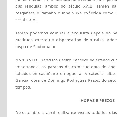
das reliquias, ambos do século XVIII. Tamén na
resgáñase o tamano dunha virxe coñecida como L
século XIV.
Tamén podemos admirar a exquisita Capela do Sa
Madruga exerceu a dispensación de xustiza. Ade
bispo de Soutomaior.
No s. XVI D. Francisco Castro Canseco deléitanos cu
importancia: as paradas do coro que data do ano 
tallados en castiñeiro e nogueira. A catedral alb
Galicia, obra de Domingo Rodríguez Pazos, do sécul
tempos.
HORAS E PREZOS
De setembro a abril realízanse visitas todo-los dí