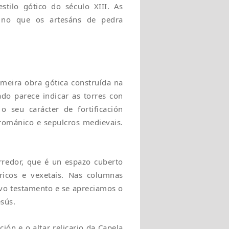
stilo gótico do século XIII. As
 no que os artesáns de pedra
imeira obra gótica construída na
do parece indicar as torres con
 seu carácter de fortificación
románico e sepulcros medievais.
rredor, que é un espazo cuberto
ricos e vexetais. Nas columnas
ovo testamento e se apreciamos o
sús.
ión e o altar relicario da Capela