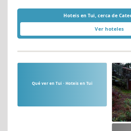
Hoteis en Tui, cerca de Cate
Qué ver en Tui · Hoteis en Tui