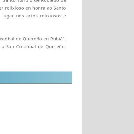
 "Santo Toribio de Robledo da
ter relixioso en honra ao Santo
 lugar nos actos relixiosos e
istóbal de Quereño en Rubiá",
a a San Cristóbal de Quereño,