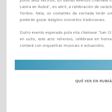
polos seus veciños, un destes eventos chámase o
Lastra en Rubiá", en abril, a celebración de carác
Toribio. Nela, os visitantes da xornada terán un
poderán gozar dalgúns concertos tradicionais.
Outro evento esperado pola vila chámase "San Cr
en xullo, este acto relixioso, celébrase en honr
contará con orquestras musicais e actuacións.
QUÉ VER EN RUBIÁ