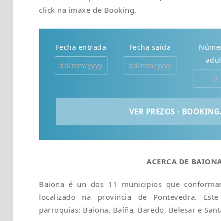
click na imaxe de Booking.
Fecha entrada
Fecha saída
Núme
adul
ACERCA DE BAION
Baiona é un dos 11 municipios que conforma
localizado na provincia de Pontevedra. Es
parroquias: Baiona, Baíña, Baredo, Belesar e Sant