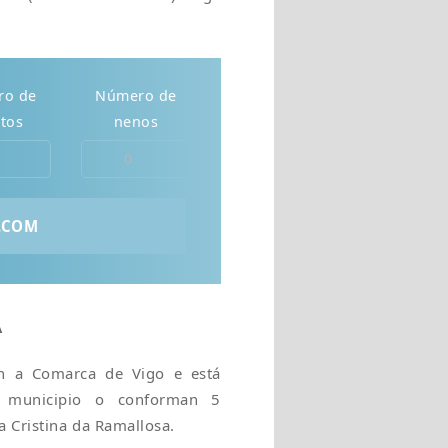
ro de
Número de
tos
nenos
A
n a Comarca de Vigo e está
te municipio o conforman 5
a Cristina da Ramallosa.