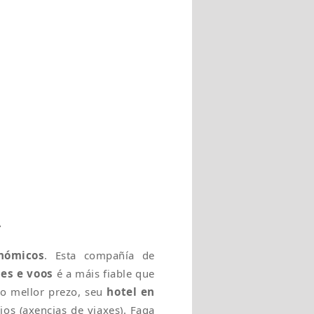
A
nómicos
. Esta compañía de
hes e voos
é a máis fiable que
ao mellor prezo, seu
hotel en
ios (axencias de viaxes). Faga