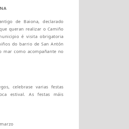
ONA
ntigo de Baiona, declarado
 que queran realizar o Camiño
nicipio é visita obrigatoria
iños do barrio de San Antón
 co mar como acompañante no
os, celebrase varias festas
ca estival. As festas máis
 marzo