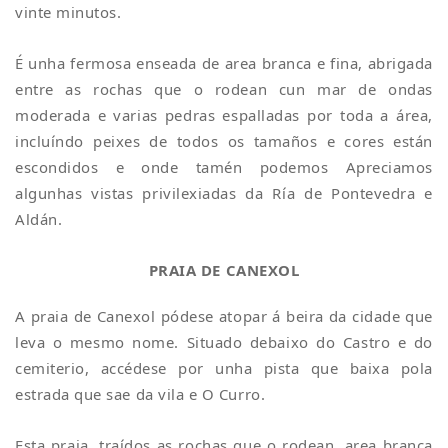
vinte minutos.
É unha fermosa enseada de area branca e fina, abrigada
entre as rochas que o rodean cun mar de ondas
moderada e varias pedras espalladas por toda a área,
incluíndo peixes de todos os tamaños e cores están
escondidos e onde tamén podemos Apreciamos
algunhas vistas privilexiadas da Ría de Pontevedra e
Aldán.
PRAIA DE CANEXOL
A praia de Canexol pódese atopar á beira da cidade que
leva o mesmo nome. Situado debaixo do Castro e do
cemiterio, accédese por unha pista que baixa pola
estrada que sae da vila e O Curro.
Esta praia, traídos as rochas que o rodean, area branca