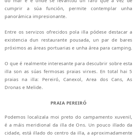
do mar e é onde se levantou un faro que a vez de
cumprir a súa función, permite contemplar unha
panorámica impresionante.
Entre os servizos ofrecidos pola illa pódese destacar a
existencia dun restaurante pousada, un par de bares
próximos as áreas portuarias e unha área para camping.
O que é realmente interesante para descubrir sobre esta
illa son as súas fermosas praias virxes. En total hai 5
praias na illa: Pereiró, Canexol, Area dos Cans, As
Dronas e Melide.
PRAIA PEREIRÓ
Podemos localizala moi preto do campamento xuvenil,
é a máis meridional da illa de Ons. Un pouco illado da
cidade, está illado do centro da illa, a aproximadamente