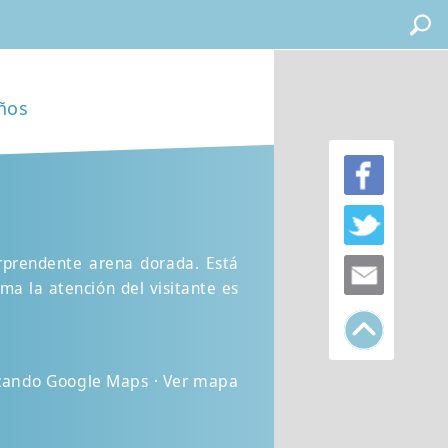
ños
orprendente arena dorada. Está
ma la atención del visitante es
lizando Google Maps · Ver mapa