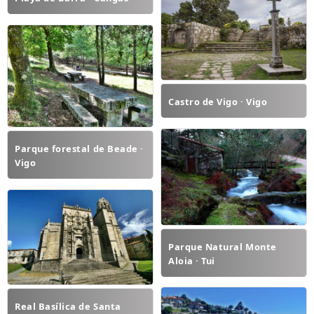
Castro de Vigo · Vigo
Parque forestal de Beade ·
Vigo
Parque Natural Monte
Aloia · Tui
Real Basílica de Santa