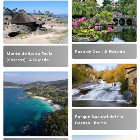
Pazo de Oca · A Estrada
Monte de Santa Tecla
(Castros) · A Guarda
Parque Natural del río
Barosa · Barro