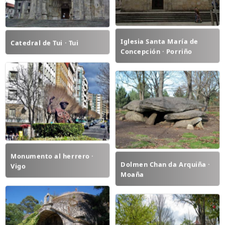
Iglesia Santa María de
Catedral de Tui · Tui
Concepción · Porriño
Monumento al herrero ·
Dolmen Chan da Arquiña ·
Vigo
Moaña