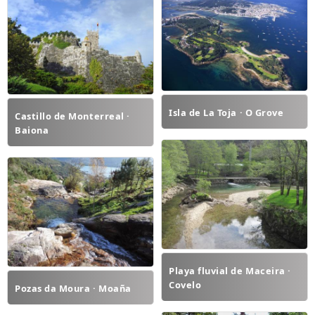
Isla de La Toja · O Grove
Castillo de Monterreal ·
Baiona
Playa fluvial de Maceira ·
Covelo
Pozas da Moura · Moaña