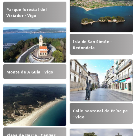
Parque forestal del
Vixiador · Vigo
Isla de San Simón ·
Redondela
Monte de A Guía · Vigo
Calle peatonal de Príncipe
· Vigo
Playa de Barra · Cangas