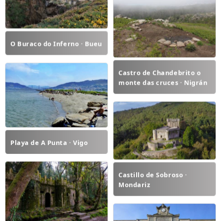
O Buraco do Inferno · Bueu
Castro de Chandebrito o
monte das cruces · Nigrán
Playa de A Punta · Vigo
Castillo de Sobroso ·
Mondariz