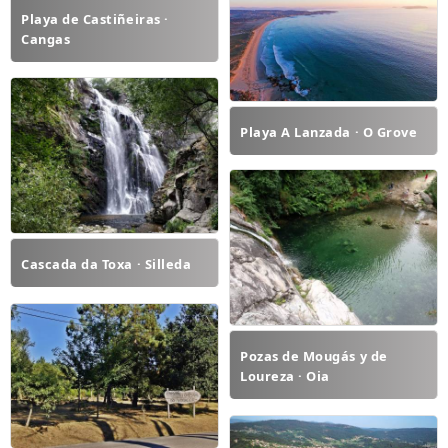
Playa de Castiñeiras ·
Cangas
Playa A Lanzada · O Grove
Cascada da Toxa · Silleda
Pozas de Mougás y de
Loureza · Oia