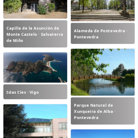
Capilla de la Asunción de
Alameda de Pontevedra ·
Monte Castelo · Salvaterra
Pontevedra
de Miño
Islas Cíes · Vigo
Parque Natural de
Xunqueira de Alba ·
Pontevedra