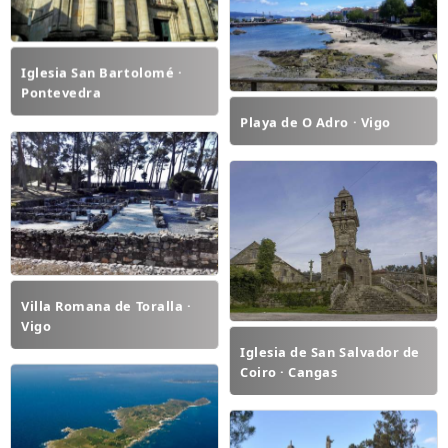
Iglesia San Bartolomé ·
Pontevedra
Playa de O Adro · Vigo
Villa Romana de Toralla ·
Vigo
Iglesia de San Salvador de
Coiro · Cangas