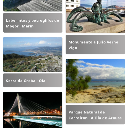
Laberintos y petroglifos de
Mogor · Marín
Monumento a Julio Verne ·
Vigo
Serra da Groba · Oia
Parque Natural de
Carreiron · A Illa de Arousa