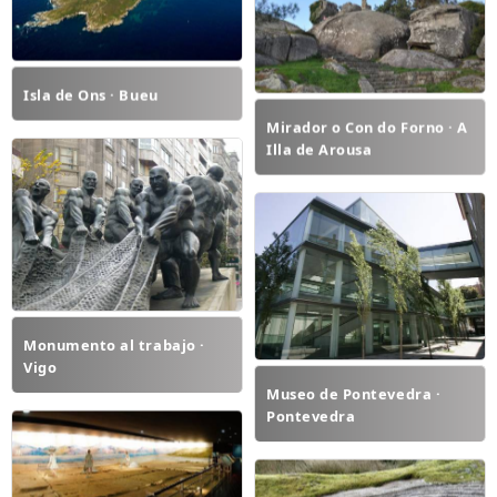
Isla de Ons · Bueu
Mirador o Con do Forno · A
Illa de Arousa
Monumento al trabajo ·
Vigo
Museo de Pontevedra ·
Pontevedra