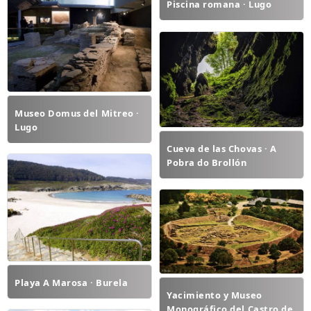
Piscina romana · Lugo
Museo Domus del Mitreo ·
Lugo
Cueva de las Chovas · A
Pobra do Brollón
Playa A Marosa · Burela
Yacimiento y Museo
Monográfico del Castro de