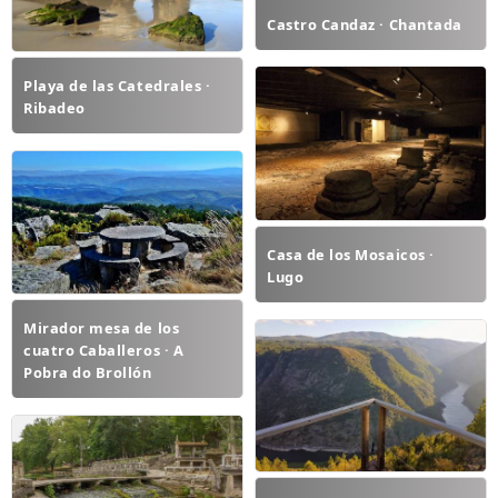
Castro Candaz · Chantada
Playa de las Catedrales ·
Ribadeo
Casa de los Mosaicos ·
Lugo
Mirador mesa de los
cuatro Caballeros · A
Pobra do Brollón