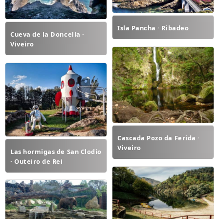
Isla Pancha · Ribadeo
Cueva de la Doncella ·
Viveiro
Cascada Pozo da Ferida ·
Viveiro
Las hormigas de San Clodio
· Outeiro de Rei