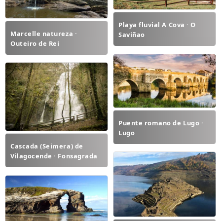
Playa fluvial A Cova · O
Marcelle natureza ·
Saviñao
Outeiro de Rei
Puente romano de Lugo ·
Lugo
Cascada (Seimera) de
Vilagocende · Fonsagrada