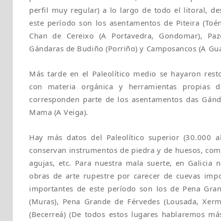
perfil muy regular) a lo largo de todo el litoral, 
este período son los asentamentos de Piteira (Toén
Chan de Cereixo (A Portavedra, Gondomar), Pazo
Gándaras de Budiño (Porriño) y Camposancos (A Gua
Más tarde en el Paleolítico medio se hayaron resto
con materia orgánica y herramientas propias d
corresponden parte de los asentamentos das Gán
Mama (A Veiga).
Hay más datos del Paleolítico superior (30.000 a
conservan instrumentos de piedra y de huesos, com
agujas, etc. Para nuestra mala suerte, en Galicia 
obras de arte rupestre por carecer de cuevas imp
importantes de este período son los de Pena Grand
(Muras), Pena Grande de Férvedes (Lousada, Xerm
(Becerreá) (De todos estos lugares hablaremos má