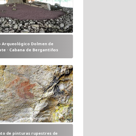
o Arqueológico Dolmen de
te · Cabana de Bergantiños
to de pinturas rupestres de