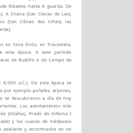
desde Ribadeo hasta A guarda. De
), A Chaira (San Cibrao de Las),
s (San Cibrao das Viñas), las
rda).
s en Cova Eirós, en Triacastela,
e esta época. A este período
daras de Budiño e do Campo da
l 8.000 a.C.). De esta época se
o por ejemplo puñales, arpones,
no se descubrieron a día de hoy
ortantes. Los asentamentos más
e (Vilalba), Prado do Inferno I
ade) y las cuevas de Valdavara
s adelante y encontraréis en un