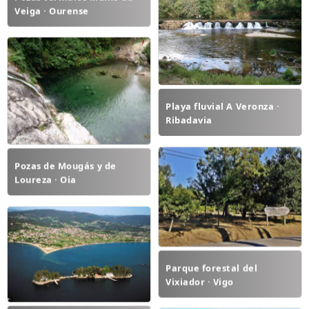
Veiga · Ourense
Playa fluvial A Veronza ·
Ribadavia
Pozas de Mougás y de
Loureza · Oia
Parque forestal del
Vixiador · Vigo