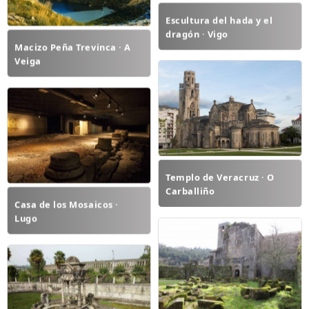
Escultura del hada y el
dragón · Vigo
Macizo Peña Trevinca · A
Veiga
Templo de Veracruz · O
Carballiño
Casa de los Mosaicos ·
Lugo