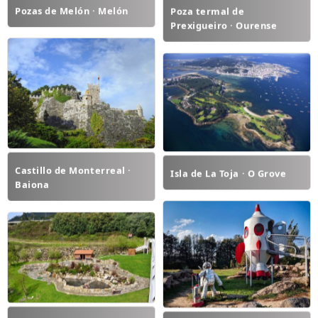
Pozas de Melón · Melón
Poza termal de
Prexigueiro · Ourense
Castillo de Monterreal ·
Isla de La Toja · O Grove
Baiona