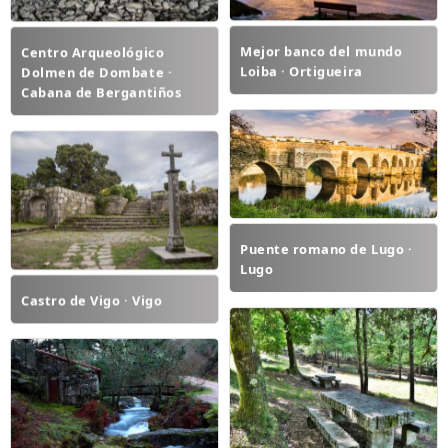
Mejor banco del mundo
Centro Arqueológico
Loiba · Ortigueira
Dolmen de Dombate ·
Cabana de Bergantiños
Puente romano de Lugo ·
Lugo
Castro de Vigo · Vigo