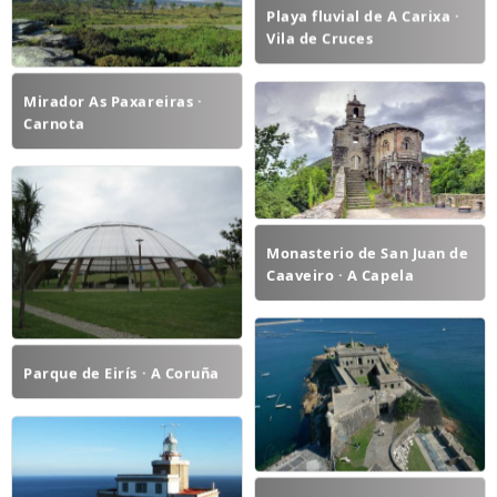
Playa fluvial de A Carixa ·
Vila de Cruces
Mirador As Paxareiras ·
Carnota
Monasterio de San Juan de
Caaveiro · A Capela
Parque de Eirís · A Coruña