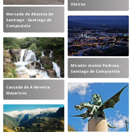
Oleiros
Mercado de Abastos de
Santiago · Santiago de
Compostela
Mirador monte Pedroso ·
Santiago de Compostela
Cascada de A Noveira ·
Mazaricos