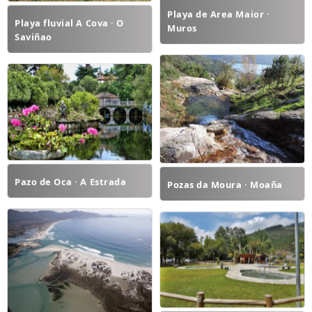
Playa de Area Maior ·
Playa fluvial A Cova · O
Muros
Saviñao
Pazo de Oca · A Estrada
Pozas da Moura · Moaña