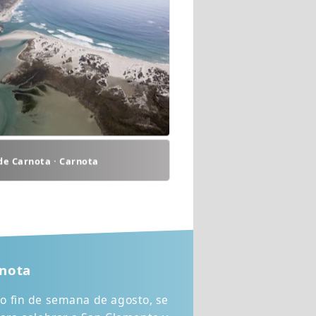
de Carnota · Carnota
rnota
o fin de semana de agosto, se