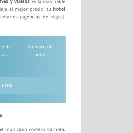
ches y vuelos
es la más fiable
iaje al mejor precio, tu
hotel
diarios (agencias de viajes).
ro de
Número de
tos
niños
A
el municipio costero Carnota.