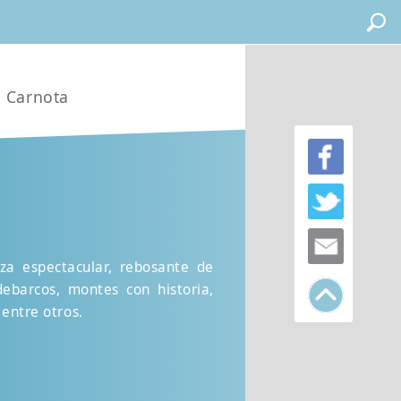
n Carnota
za espectacular, rebosante de
ebarcos, montes con historia,
 entre otros.