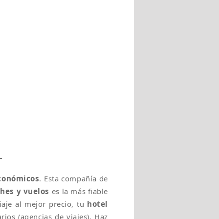
L
económicos
. Esta compañía de
ches y vuelos
es la más fiable
iaje al mejor precio, tu
hotel
rios (agencias de viajes). Haz