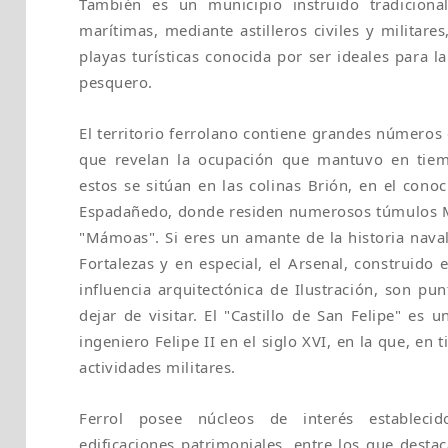
También es un municipio instruido tradicional
marítimas, mediante astilleros civiles y militare
playas turísticas conocida por ser ideales para la
pesquero.
El territorio ferrolano contiene grandes números
que revelan la ocupación que mantuvo en tiem
estos se sitúan en las colinas Brión, en el con
Espadañedo, donde residen numerosos túmulos M
"Mámoas". Si eres un amante de la historia naval, 
Fortalezas y en especial, el Arsenal, construido e
influencia arquitectónica de Ilustración, son pu
dejar de visitar. El "Castillo de San Felipe" es u
ingeniero Felipe II en el siglo XVI, en la que, en
actividades militares.
Ferrol posee núcleos de interés establec
edificaciones patrimoniales, entre los que destaca