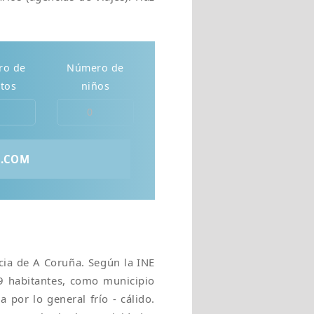
ro de
Número de
tos
niños
L
cia de A Coruña. Según la INE
99 habitantes, como municipio
 por lo general frío - cálido.