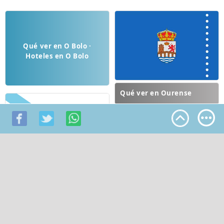
Qué ver en O Bolo ·
Hoteles en O Bolo
Qué ver en Ourense
Mejores lugares para
visitar de Galicia