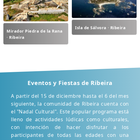
Isla de Sálvora · Ribeira
Mirador Piedra de la Rana
· Ribeira
Eventos y Fiestas de Ribeira
A partir del 15 de diciembre hasta el 6 del mes
siguiente, la comunidad de Ribeira cuenta con
el "Nadal Cultural". Este popular programa está
lleno de actividades lúdicas como culturales,
con intención de hacer disfrutar a los
participantes de todas las edades con una