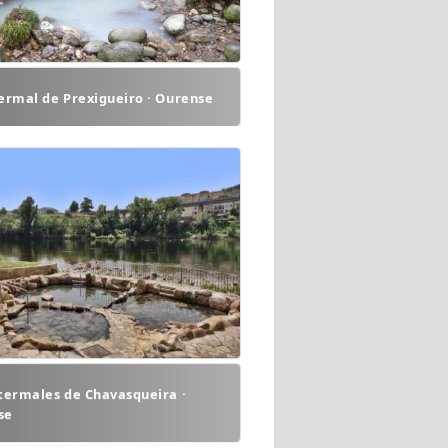
ermal de Prexigueiro · Ourense
termales de Chavasqueira ·
se