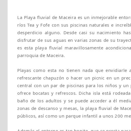
La Playa fluvial de Maceira es un inmejorable entor
ríos Tea y Fofe con sus piscinas naturales e increíb
desperdicio alguno. Desde casi su nacimiento h
disfrutar de sus aguas en varias zonas de su trayec
es esta playa fluvial maravillosamente acondicio
parroquia de Maceira.
Playas como esta no tienen nada que envidiarle a
refrescante chapuzón o hacer un picnic en un prec
central con un par de piscinas para los niños y un
ofrece bocatas y refrescos. Dicha isla está rodeada
baño de los adultos y se puede acceder a él med
zonas de descanso y mesas, la playa fluvial de Mac
públicos, así como un parque infantil a unos 200 me
Además el entorno es tan bonito, que se presta para 