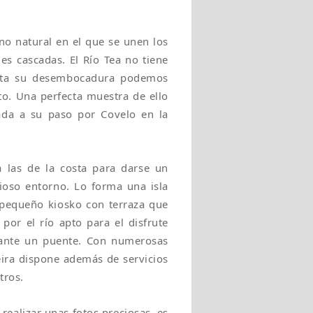
no natural en el que se unen los
les cascadas. El Río Tea no tiene
asta su desembocadura podemos
to. Una perfecta muestra de ello
nada a su paso por Covelo en la
 las de la costa para darse un
ioso entorno. Lo forma una isla
 pequeño kiosko con terraza que
 por el río apto para el disfrute
iante un puente. Con numerosas
eira dispone además de servicios
tros.
realizar unas fotos preciosas, es