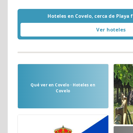
Hoteles en Covelo, cerca de Playa 
Qué ver en Covelo · Hoteles en
Covelo