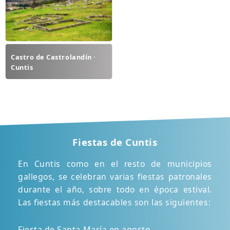
Castro de Castrolandín ·
Cuntis
Fiestas de Cuntis
En Cuntis como en el resto de municipios
gallegos, se celebran varias fiestas patronales
durante el año, sobre todo en época estival.
Las fiestas más destacables son las siguientes:
Fiesta de Santa María en agosto