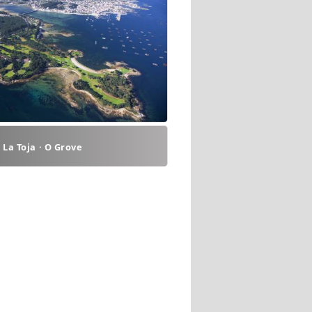
e La Toja · O Grove