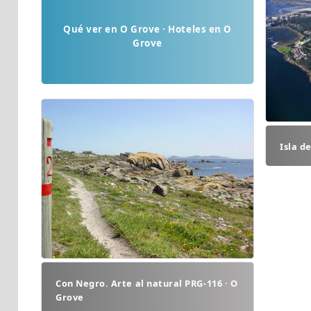
Qué ver en O Grove · Hoteles en O
Grove
Isla d
Con Negro. Arte al natural PRG-116 · O
Grove