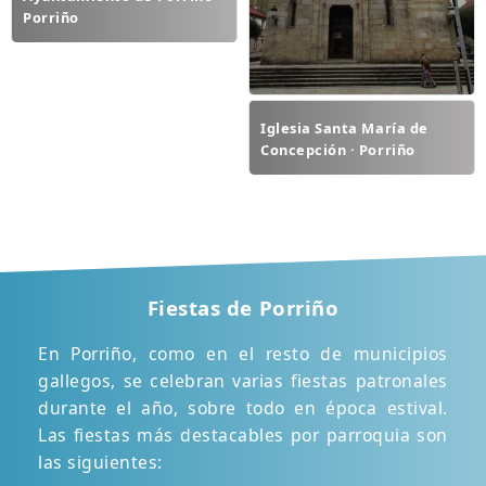
Porriño
Iglesia Santa María de
Concepción · Porriño
Fiestas de Porriño
En Porriño, como en el resto de municipios
gallegos, se celebran varias fiestas patronales
durante el año, sobre todo en época estival.
Las fiestas más destacables por parroquia son
las siguientes: