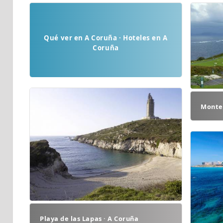
Qué ver en A Coruña · Hoteles en A
Coruña
Monte 
Playa de las Lapas · A Coruña