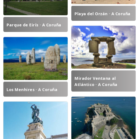
Playa del Orzán · A Coruña
Parque de Eirís · A Coruña
Mirador Ventana al
Atlántico · A Coruña
Los Menhires · A Coruña