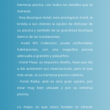
hermosa piscina, con todos los detalles que te
mereces.
· Noa Boutique Hotel: este prestigioso hotel, le
brinda a sus clientes la opción de disfrutar de
su piscina y también de su grandiosa boutique
dentro de las instalaciones.
· Hotel NH Collection: posee confortables
habitaciones, con una magnifica piscina
adecuada a grandes y pequeños.
· Hotel Plaza: su exquisito diseño, hace que día
a día aumenten sus reservaciones, pero lo que
más atrae, es su hermosa piscina cubierta.
· Hotel Rialta: este es otra gran opción, por
estar muy bien ubicado y por su inmensa
piscina.
Lo mejor, es que estos hoteles te ofrecen