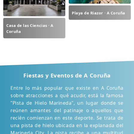
Playa de Riazor · A Coruña
Casa de las Ciencias · A
Coruña
Fiestas y Eventos de A Coruña
Entre lo más popular que existe en A Coruña
sobre atracciones a qué acudir, está la famosa
"Pista de Hielo Marineda", un lugar donde se
reúnen amantes del patinaje o aquellos que
recién comienzan en este deporte. Se trata de
una pista de hielo ubicada en la explanada del
Marineda City. La pista recibe a una multitud