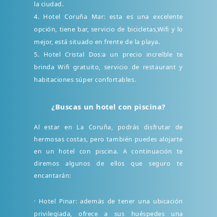
la ciudad.
4. Hotel Coruña Mar: esta es una excelente
opción, tiene bar, servicio de bicicletas,Wifi y lo
mejor, está situado en frente de la playa.
5. Hotel Cristal Dos:a un precio increíble te
brinda Wifi gratuito, servicio de restaurant y
habitaciones súper confortables.
¿Buscas un hotel con piscina?
Al estar en La Coruña, podrás disfrutar de
hermosas costas, pero también puedes alojarte
en un hotel con piscina. A continuación te
diremos algunos de ellos que seguro te
encantarán:
· Hotel Pinar: además de tener una ubicación
privilegiada, ofrece a sus huéspedes una