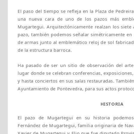
El paso del tiempo se refleja en la Plaza de Pedrei
una nueva cara de uno de los pazos más emblem
Mugartegui. Arquitectónicamente realzan los siete 
pazo, también podemos señalar simétricamente en 
de armas junto al emblemático reloj de sol fabrica
de la estructura barroca.
Ha pasado de ser un sitio de observación del arte
lugar donde se celebran conferencias, exposiciones,
y hasta conciertos en sus salas restauradas. Tambié
Ayuntamiento de Pontevedra, para sus actos protoco
HISTORIA
El pazo de Mugartegui en su historia podemos 
Fernández de Mugartegui, familia originaria de Nav
Xavier de Mugartegui y Elio que fue diputado Provi