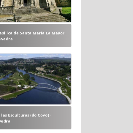
asílica de Santa María La Mayor
evedra
 las Esculturas (do Covo) ·
vedra