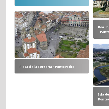
Real B
· Pont
Plaza de la Ferrería · Pontevedra
Isla de
Ponte